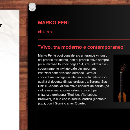
MARKO FERI
T
chitarra
"Vivo, tra moderno e contemporaneo"
Marko Feri è oggi considerato un grande virtuoso
del proprio strumento, con al proprio attivo sempre
più numerose tournèe negli USA, ed - oltre a ciò -
costantemente invitato dalle più importanti
istituzioni concertistiche europee. Oltre al
concertismo svolge un intensa attività didattica in
qualità di docente di masterclass tra Europa, Stati
Uniti e Canada. Al suo attivo concerti da solista (ha
inoltre eseguito i più importanti concerti per
chitarra e orchestra (Rodrigo, Villa-Lobos,
Brouwer), in duo con la sorella Martina (cantante
jazz), con il Gorni Kramer Quartet.